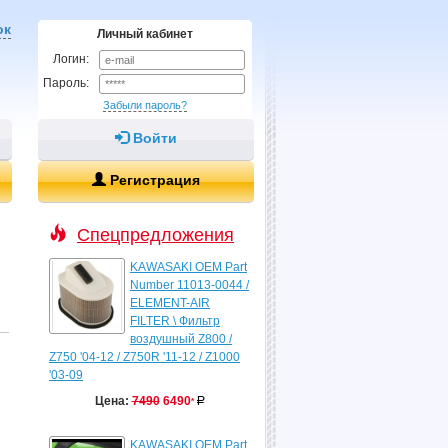
ок
Личный кабинет
Логин:
Пароль:
Забыли пароль?
Войти
Регистрация
Спецпредложения
KAWASAKI OEM Part
Number 11013-0044 /
ELEMENT-AIR
FILTER \ Фильтр
воздушный Z800 /
Z750 '04-12 / Z750R '11-12 / Z1000
'03-09
Цена:
7490
6490
Р
уб.
*
KAWASAKI OEM Part