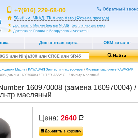
Обратный звон
+7(916) 229-68-00
50-ый км. МКАД, ТК Ангар Авто (
схема проезда)
Доставка по Москве (внутри МКАД)
Бесплатная доставка
Доставка по России, в Белоруссию и Казахстан
авка
Дисконтная карта
OEM каталог
Найти
сходники Масла
/
KAWASAKI Запчасти и аксессуары
/
Фильтры масляные KAWASAKI
08 (замена 160970004) / FILTER-ASSY-OIL \ Фильтр масляный
umber 160970008 (замена 160970004) /
ильтр масляный
Цена:
2640
Р
уб.
Добавить в корзину