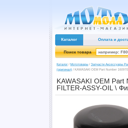
МотоМолл
-
интернет магазин мототехники
Каталог
Оплата и дост
Поиск товара
Каталог
/
Мототовары
/
Запчасти Аксессуары Ра
(оригинал)
/
KAWASAKI OEM Part Number 1609700
KAWASAKI OEM Part N
FILTER-ASSY-OIL \ Ф