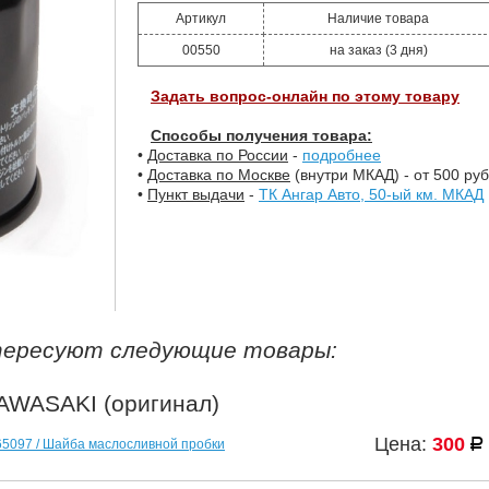
Артикул
Наличие товара
00550
на заказ (3 дня)
Задать вопрос-онлайн по этому товару
Способы получения товара:
•
Доставка по России
-
подробнее
•
Доставка по Москве
(внутри МКАД) - от 500 руб
•
Пункт выдачи
-
ТК Ангар Авто, 50-ый км. МКАД
тересуют следующие товары:
AWASAKI (оригинал)
Цена:
300
Р
у
5097 / Шайба маслосливной пробки