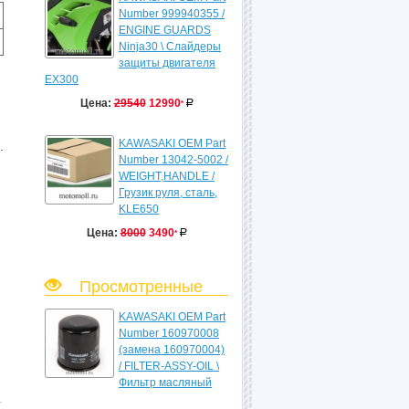
Number 999940355 /
ENGINE GUARDS
Ninja30 \ Слайдеры
защиты двигателя
EX300
Цена:
29540
12990
Р
уб.
*
KAWASAKI OEM Part
.
Number 13042-5002 /
WEIGHT,HANDLE /
Грузик руля, сталь,
KLE650
Цена:
8000
3490
Р
уб.
*
Просмотренные
KAWASAKI OEM Part
Number 160970008
(замена 160970004)
/ FILTER-ASSY-OIL \
б.
Фильтр масляный